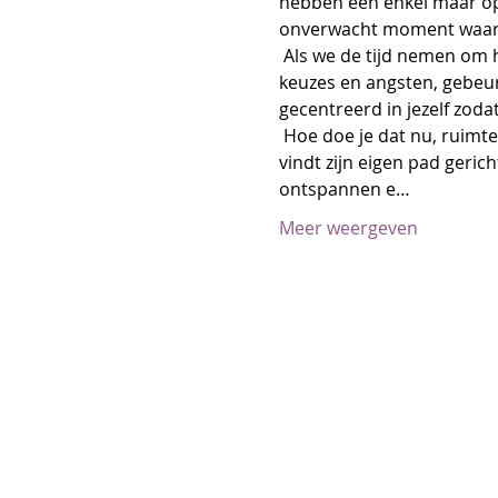
hebben een enkel maar op 
onverwacht moment waar w
 Als we de tijd nemen om hier ruimte aan te geven en af en toe ons onderbewuste op te kussen van oude 
keuzes en angsten, gebeurt 
gecentreerd in jezelf zoda
 Hoe doe je dat nu, ruimte maken? Jezelf zuurstof geven: ademen en ruimte geven voor verstilling. Iedereen 
vindt zijn eigen pad gerich
ontspannen e…
Meer weergeven