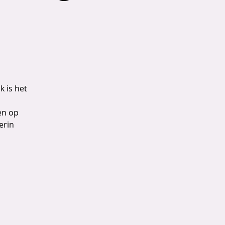
k is het
en op
erin