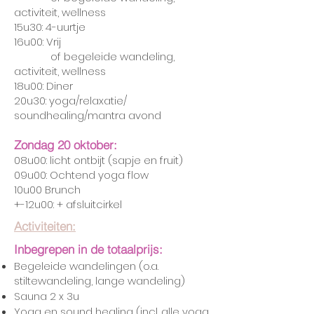
activiteit, wellness
15u30: 4-uurtje
16u00: Vrij
of
begeleide wandeling,
activiteit, wellness
18u00: Diner
20u30: yoga/relaxatie/
soundhealing/mantra avond
Zondag 20 oktober:
08u00: licht ontbijt (sapje en fruit)
09u00: Ochtend yoga flow
10u00 Brunch
+-12u00: + afsluitcirkel
Activiteiten:
Inbegrepen in de totaalprijs:
Begeleide wandelingen (o.a.
stiltewandeling, lange wandeling)
Sauna 2 x
3u
Yoga en soun
d healing (incl. a
lle yoga