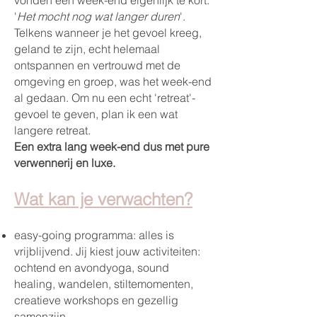
vonden een week-end eigenlijk te kort.
'
Het mocht nog wat langer duren
'
.
Telkens wanneer je het gevoel kreeg,
geland te zijn, echt helemaal
ontspannen en vertrouwd met de
omgeving en groep, was het week-end
al gedaan. Om nu een echt 'retreat'-
gevoel te geven, plan ik een wat
langere retreat.
Een extra lang week-end dus met pure
verwennerij en luxe.
Wat kan je verwachten?
easy-going programma:
alles is
vrijblijvend.
Jij kiest jouw activiteiten:
ochtend en avond
yoga, sound
healing, wandelen, stiltemomenten,
creatieve workshops en gezellig
samenzijn.