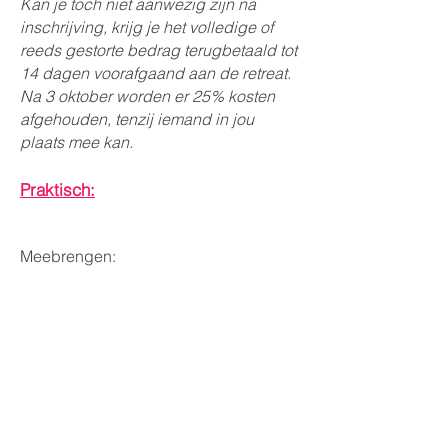
Kan je toch niet aanwezig zijn na
inschrijving, krijg je het volledige of
reeds gestorte bedrag terugbetaald tot
14 dagen voorafgaand aan de retreat.
Na 3 oktober worden er 25% kosten
afgehouden, tenzij iemand in jou
plaats mee kan.
Praktisch:
Meebrengen:
Pantoffels,
Dikke trui / sjaal voor s'avonds
Makkelijke en losse kledij voor de
yoga activiteiten
2 badlakens, badjas en slippers voor
de sauna (+ eventueel badkledij)
Makkelijke broek voor paardrijden als
je die optie bijboekt.