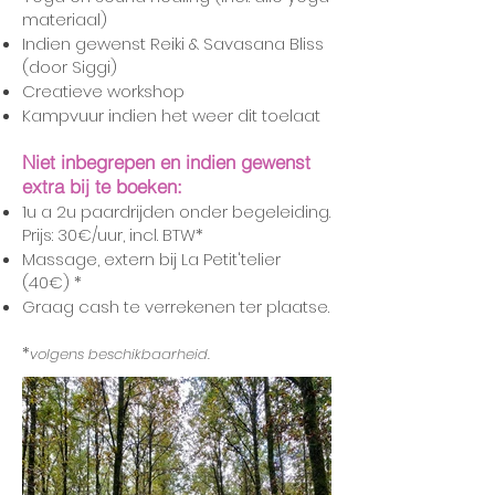
materiaa
l)
Indien gewenst Reiki & Savasana Bliss
(door Siggi)
Creatieve workshop
Kampvuur indien het weer dit toelaat
Niet
inbegrepen en indien gewenst
extra bij te boeken:
1u a 2u paardrijden onder begeleiding.
Prijs: 30€/uur, incl. BTW*
Massage, extern bij La Petit'telier
(40€)
*
Graag cash te verrekenen ter plaatse.
*
volgens beschikbaarheid.