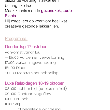
Gezonde voeding is zeker een
belangrijke troef!
Maak kennis met de
gezondkok, Ludo
Slaets.
Hij zorgt keer op keer voor heel wat
creatieve gezonde lekkernijen.
Programma:
Donderdag 17 oktober:
Aankomst vanaf 15u
+-15u00: Aarden en verwelkoming
17u00: verkenningswandeling
18u00: Diner
20u30: Mantra & soundhealing
Luxe Relaxdagen 18-19 oktober
08u00: Licht ontbijt (sapjes en fruit)
09u00: Ochtend yogaflow
10u00: Brunch
11u00: Vrij
of begeleide wandeling,